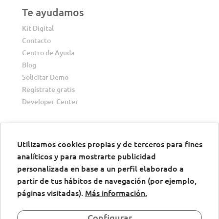
Te ayudamos
Kit Digital
Contacto
Centro de Ayuda
Blog
Solicitar Demo
Regístrate gratis
Developer Center
Utilizamos cookies propias y de terceros para fines
analíticos y para mostrarte publicidad
Descargar
personalizada en base a un perfil elaborado a
Descarga la app de firma digital
partir de tus hábitos de navegación (por ejemplo,
páginas visitadas).
Más información.
Configurar