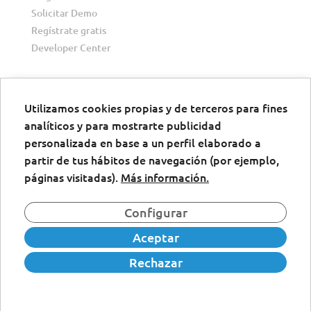
Solicitar Demo
Regístrate gratis
Developer Center
Utilizamos cookies propias y de terceros para fines
analíticos y para mostrarte publicidad
Descargar
personalizada en base a un perfil elaborado a
Descarga la app de firma digital
partir de tus hábitos de navegación (por ejemplo,
páginas visitadas).
Más información.
Configurar
Aceptar
Rechazar
© 2024 Firma Documentos -
Política de Privacidad
-